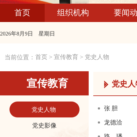
首页
组织机构
要闻
2026年8月9日 星期日
首页
>
宣传教育
>
党史人物
当前位置：
宣传教育
党史人
张 胆
党史人物
龙德洽
党史影像
路 璠