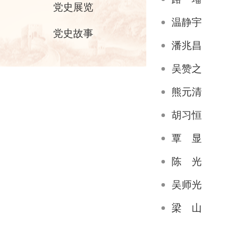
党史展览
温静宇
党史故事
潘兆昌
吴赞之
熊元清
胡习恒
覃 显
陈 光
吴师光
梁 山