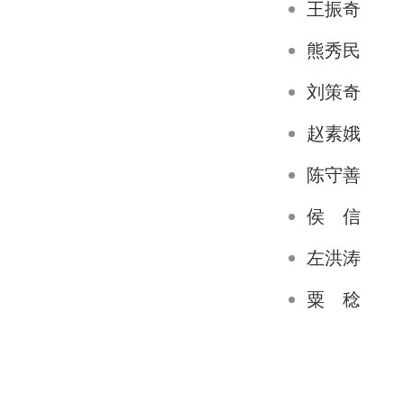
王振奇
熊秀民
刘策奇
赵素娥
陈守善
侯 信
左洪涛
粟 稔