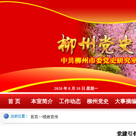
2026 年 8 月 10 日 星期一
首 页
本室简介
工作动态
柳州党史
大事摘
首页
绩效宣传
>>
党建引