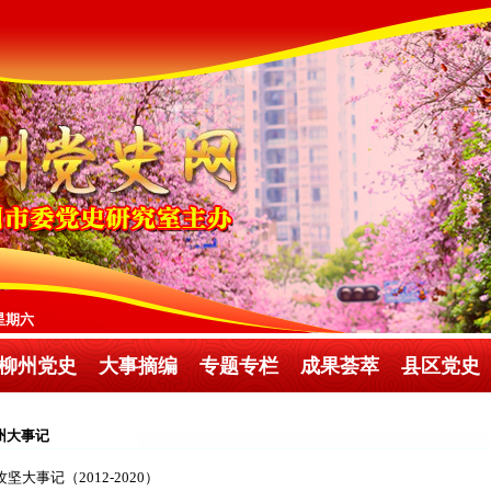
日 星期六
柳州党史
大事摘编
专题专栏
成果荟萃
县区党史
州大事记
坚大事记（2012-2020）