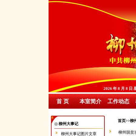
2026 年 8 月 8 
首 页
本室简介
工作动态
首页
柳
>>
◎
柳州大事记
柳州脱贫攻
柳州大事记图片文章