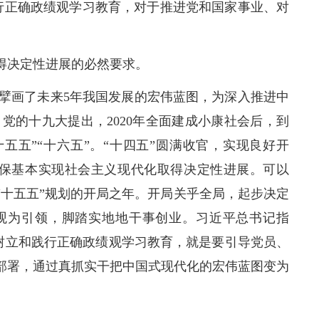
践行正确政绩观学习教育，对于推进党和国家事业、对
。
得决定性进展的必然要求。
擘画了未来5年我国发展的宏伟蓝图，为深入推进中
党的十九大提出，2020年全面建成小康社会后，到
十五五”“十六五”。“十四五”圆满收官，实现良好开
确保基本实现社会主义现代化取得决定性进展。可以
“十五五”规划的开局之年。开局关乎全局，起步决定
观为引领，脚踏实地地干事创业。习近平总书记指
展树立和践行正确政绩观学习教育，就是要引导党员、
部署，通过真抓实干把中国式现代化的宏伟蓝图变为