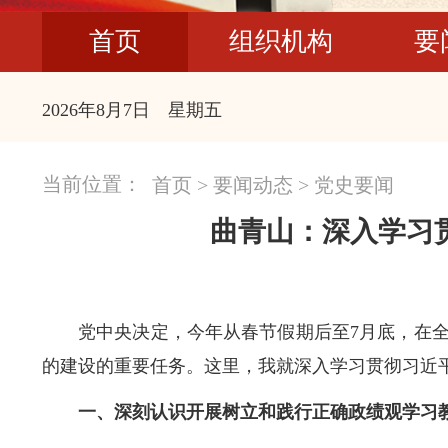
首页
组织机构
要
2026年8月7日 星期五
当前位置：
首页
>
要闻动态
>
党史要闻
曲青山：深入学习
党中央决定，今年从春节假期后至7月底，在
的建设的重要任务。这里，我就深入学习贯彻习近
一、深刻认识开展树立和践行正确政绩观学习