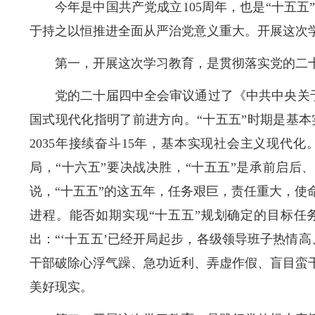
今年是中国共产党成立105周年，也是“十五
于持之以恒推进全面从严治党意义重大。开展这次
第一，开展这次学习教育，是贯彻落实党的二
党的二十届四中全会审议通过了《中共中央关
国式现代化指明了前进方向。“十五五”时期是基本
2035年接续奋斗15年，基本实现社会主义现代化
局，“十六五”要决战决胜，“十五五”是承前启
说，“十五五”的这五年，任务艰巨，责任重大，使
进程。能否如期实现“十五五”规划确定的目标
出：“‘十五五’已经开局起步，各级领导班子热情
干部破除心浮气躁、急功近利、弄虚作假、盲目蛮
美好现实。