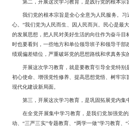
第二，开展这次学习教育，是践行党的根本宗
我们党的根本宗旨是全心全意为人民服务。习
心。”我们党为人民而生、因人民而兴。民心是最
的发展思想，把人民对美好生活的向往作为奋斗目
时也要看到，一些地方和单位领导班子和领导干部
绩观偏差错位，严重破坏党的思想路线和求真务实
开展这次学习教育，就是要教育引导全党特别
初心使命、增强党性修养、提高思想觉悟、树牢宗
现代化建设新局面。
第三，开展这次学习教育，是巩固拓展党内集
在全党开展集中学习教育，是我们党加强党的
动、“三严三实”专题教育、“两学一做”学习教育