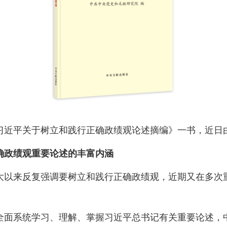
习近平关于树立和践行正确政绩观论述摘编》一书，近日
确政绩观重要论述的丰富内涵
大以来反复强调要树立和践行正确政绩观，近期又在多次
全面系统学习、理解、掌握习近平总书记有关重要论述，