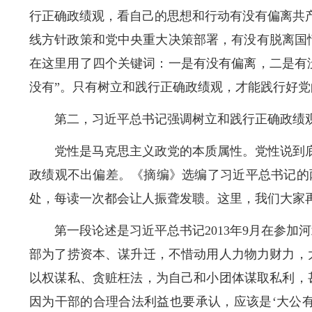
行正确政绩观，看自己的思想和行动有没有偏离共
线方针政策和党中央重大决策部署，有没有脱离国
在这里用了四个关键词：一是有没有偏离，二是有
没有”。只有树立和践行正确政绩观，才能践行好
第二，习近平总书记强调树立和践行正确政绩
党性是马克思主义政党的本质属性。党性说到
政绩观不出偏差。《摘编》选编了习近平总书记的
处，每读一次都会让人振聋发聩。这里，我们大家
第一段论述是习近平总书记2013年9月在参
部为了捞资本、谋升迁，不惜动用人力物力财力，大
以权谋私、贪赃枉法，为自己和小团体谋取私利，甚
因为干部的合理合法利益也要承认，应该是‘大公