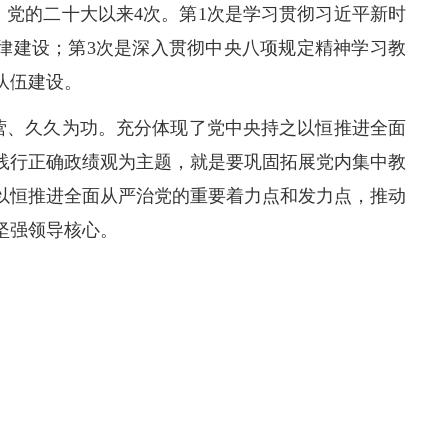
党的二十大以来4次。第1次是学习贯彻习近平新时
律建设；第3次是深入贯彻中央八项规定精神学习教
队伍建设。
营、久久为功。充分体现了党中央持之以恒推进全面
践行正确政绩观为主题，就是要巩固拓展党内集中教
以恒推进全面从严治党的重要着力点和发力点，推动
坚强领导核心。