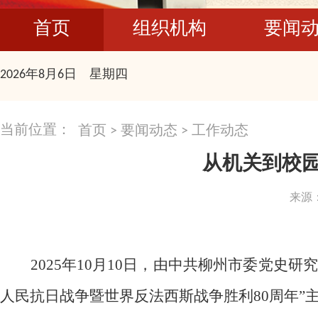
首页
组织机构
要闻
2026年8月6日 星期四
当前位置：
首页
>
要闻动态
>
工作动态
从机关到校园
来源
2025
年
10
月
10
日，由中共柳州市委党史研究
人民抗日战争暨世界反法西斯战争胜利
80
周年”