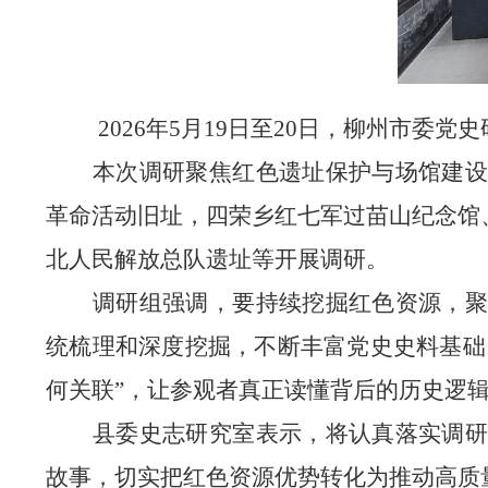
2026
年
5
月
19
日至
20
日，柳州市委党史
本次调研聚焦红色遗址保护与场馆建设
革命活动旧址，四荣乡红七军过苗山纪念馆
北人民解放总队遗址等开展调研。
调研组强调，要持续挖掘红色资源，聚
统梳理和深度挖掘，不断丰富党史史料基础
何关联”，让参观者真正读懂背后的历史逻
县委史志研究室表示，将认真落实调研
故事，切实把红色资源优势转化为推动高质